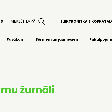
MS
ELEKTRONISKAIS KOPKATA
Pasākumi
Bērniem un jauniešiem
Pakalpojum
rnu žurnāli