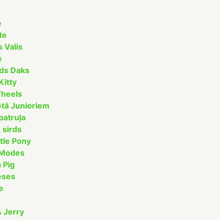
e
te
s Valis
e
ds Daks
Kitty
heels
ētā Junioriem
patruļa
 sirds
ttle Pony
 Modes
 Pig
eses
e
 Jerry