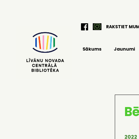
RAKSTIET MU
Sākums
Jaunumi
Bē
2022