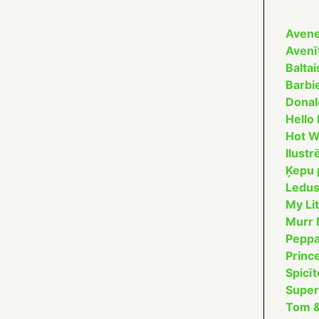
Aven
Avenī
Baltai
Barbi
Donal
Hello 
Hot W
Ilustr
Ķepu 
Ledus
My Li
Murr
Peppa
Princ
Spicīt
Super
Tom &