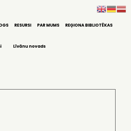
LOGS
RESURSI
PAR MUMS
REĢIONA BIBLIOTĒKAS
i
Līvānu novads