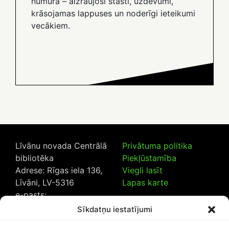
numurā – aizraujoši stāsti, uzdevumi,
krāsojamas lappuses un noderīgi ieteikumi
vecākiem.
Līvānu novada Centrālā
Privātuma politika
bibliotēka
Piekļūstamība
Adrese: Rīgas iela 136,
Viegli lasīt
Līvāni, LV-5316
Lapas karte
e-pasts:
lncb@livanub.lv
Sīkdatņu iestatījumi
Tālrunis:
65307182
/