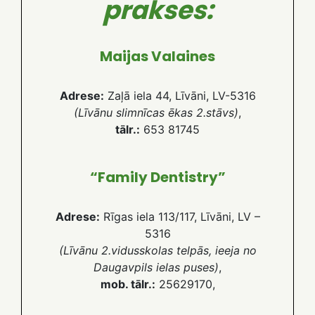
prakses:
Maijas Valaines
Adrese:
Zaļā iela 44, Līvāni, LV-5316
(Līvānu slimnīcas ēkas 2.stāvs)
,
tālr.:
653 81745
“Family Dentistry”
Adrese:
Rīgas iela 113/117, Līvāni, LV –
5316
(Līvānu 2.vidusskolas telpās, ieeja no
Daugavpils ielas puses)
,
mob. tālr.:
25629170,