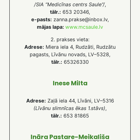
/SIA “Medicīnas centrs Saule”/
,
tālr.:
653 20346,
e-pasts:
zanna.prakse@inbox.lv,
mājas lapa:
www.mcsaule.lv
2. prakses vieta:
Adrese:
Miera iela 4, Rudzāti, Rudzātu
pagasts, Līvānu novads, LV–5328,
tālr.:
65326330
Inese Milta
Adrese:
Zaļā iela 44, Līvāni, LV–5316
(Līvānu slimnīcas ēkas 1.stāvs)
,
tālr.:
653 81865
Ināra Pastare-Meikališa