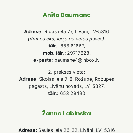
Anita Baumane
Adrese:
Rīgas iela 77, Līvāni, LV-5316
(domes ēka, ieeja no sētas puses)
,
tālr.:
653 81867,
mob. tālr.:
29717828,
e-pasts:
baumane4@inbox.lv
2. prakses vieta:
Adrese:
Skolas iela 7-8, Rožupe, Rožupes
pagasts, Līvānu novads, LV–5327,
tālr.:
653 29490
Žanna Labinska
Adrese:
Saules iela 26-32, Līvāni, LV–5316