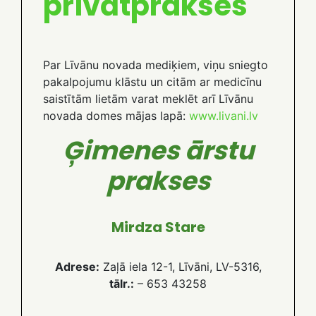
privātprakses
Par Līvānu novada mediķiem, viņu sniegto
pakalpojumu klāstu un citām ar medicīnu
saistītām lietām varat meklēt arī Līvānu
novada domes mājas lapā:
www.livani.lv
Ģimenes ārstu
prakses
Mirdza Stare
Adrese:
Zaļā iela 12-1, Līvāni, LV-5316,
tālr.:
– 653 43258