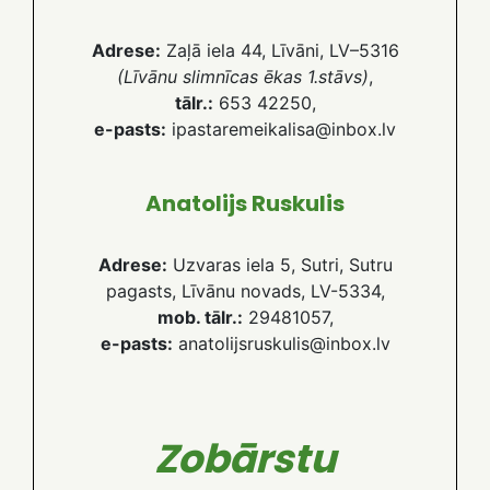
Adrese:
Zaļā iela 44, Līvāni, LV–5316
(Līvānu slimnīcas ēkas 1.stāvs)
,
tālr.:
653 42250,
e-pasts:
ipastaremeikalisa@inbox.lv
Anatolijs Ruskulis
Adrese:
Uzvaras iela 5, Sutri, Sutru
pagasts, Līvānu novads, LV-5334,
mob. tālr.:
29481057,
e-pasts:
anatolijsruskulis@inbox.lv
Zobārstu