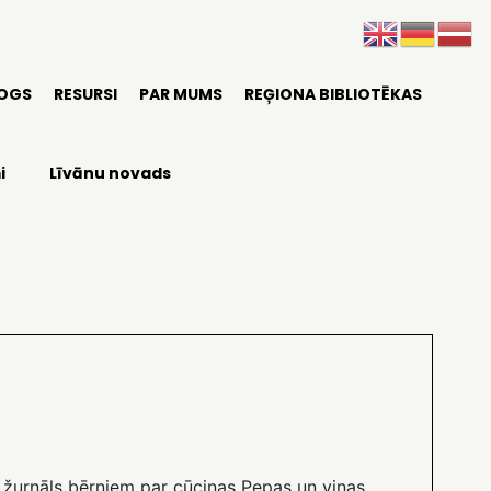
LOGS
RESURSI
PAR MUMS
REĢIONA BIBLIOTĒKAS
i
Līvānu novads
s žurnāls bērniem par cūciņas Pepas un viņas