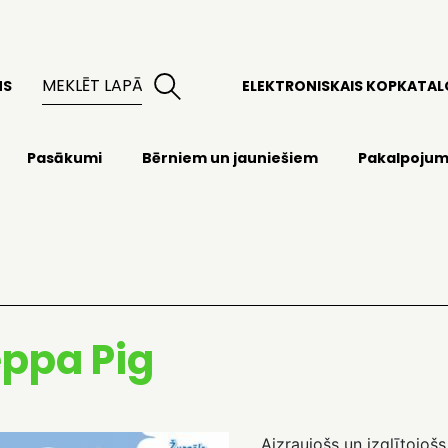
MS
ELEKTRONISKAIS KOPKATA
Pasākumi
Bērniem un jauniešiem
Pakalpojum
ppa Pig
Aizraujošs un izglītojoš