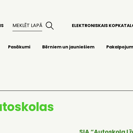
MS
ELEKTRONISKAIS KOPKATA
Pasākumi
Bērniem un jauniešiem
Pakalpojum
toskolas
SIA “Autoskola Lī