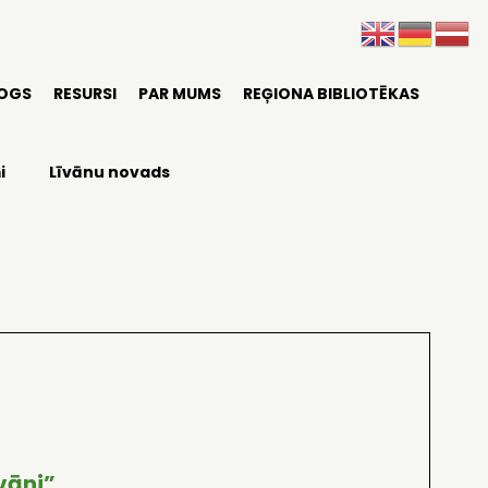
LOGS
RESURSI
PAR MUMS
REĢIONA BIBLIOTĒKAS
i
Līvānu novads
vāni”