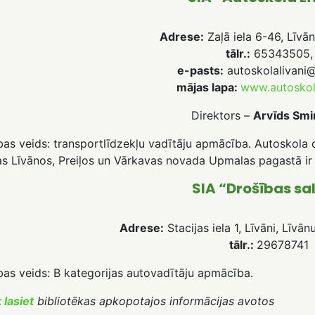
Adrese:
Zaļā iela 6-46, Līvān
tālr.:
65343505,
e-pasts:
autoskolalivani@
mājas lapa:
www.autoskola
Direktors –
Arvīds Smi
bas veids: transportlīdzekļu vadītāju apmācība. Autoskola
s Līvānos, Preiļos un Vārkavas novada Upmalas pagastā ir a
SIA “Drošības sa
Adrese:
Stacijas iela 1, Līvāni, Līvā
tālr.:
29678741
as veids: B kategorijas autovadītāju apmācība.
 lasiet
bibliotēkas apkopotajos informācijas avotos