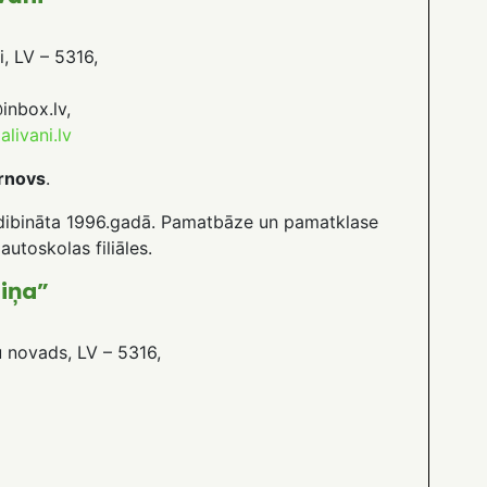
i, LV – 5316,
inbox.lv,
livani.lv
rnovs
.
 dibināta 1996.gadā. Pamatbāze un pamatklase
utoskolas filiāles.
liņa”
nu novads, LV – 5316,