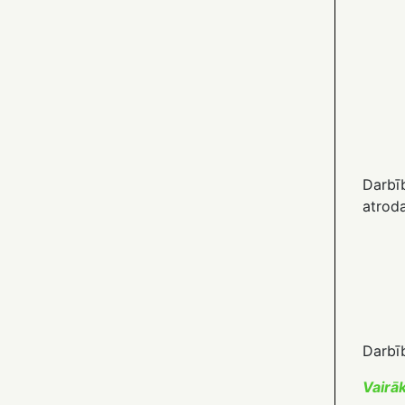
Darbī
atroda
Darbīb
Vairāk