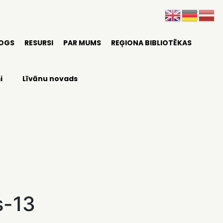
LOGS
RESURSI
PAR MUMS
REĢIONA BIBLIOTĒKAS
i
Līvānu novads
s-13