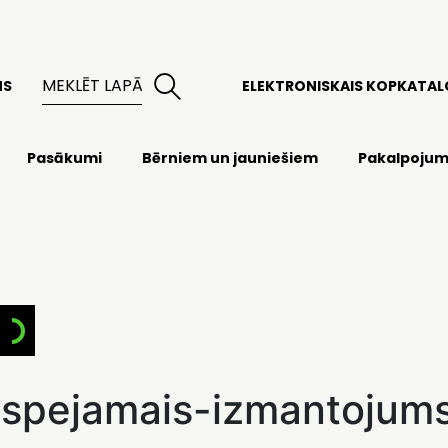
MS
ELEKTRONISKAIS KOPKATA
Pasākumi
Bērniem un jauniešiem
Pakalpojum
espejamais-izmantojum