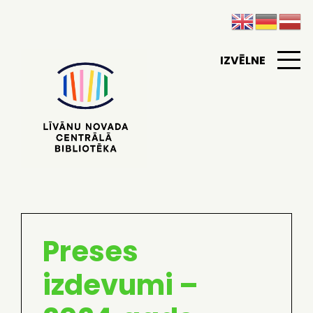
IZVĒLNE
Preses
izdevumi –