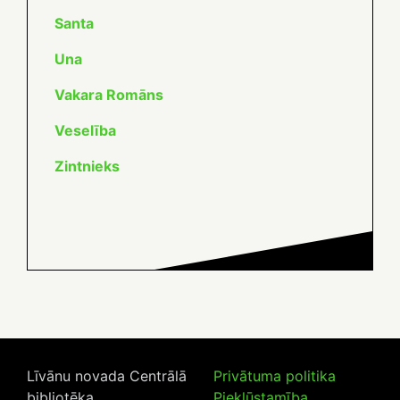
Santa
Una
Vakara Romāns
Veselība
Zintnieks
Līvānu novada Centrālā
Privātuma politika
bibliotēka
Piekļūstamība