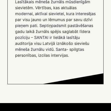
Lasītākais mēneša žurnāls mūsdienīgām
sievietēm. Vērtības, kas aktuālas
modernai, aktīvai sievietei, kura interesējas
par visu jauno un lēmumus par savu dzīvi
pieņem pati. Septiņpadsmit pastāvēšanas
gadu laikā žurnāls spējis saglabāt līdera
pozīciju – SANTAI ir lielākā lasītāju
auditorija visu Latvijā iznākošo sieviešu
mēneša žurnālu vidū. Santa- spilgtas
personības, izcilas intervijas.