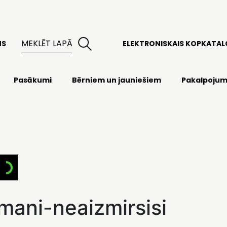
MS
ELEKTRONISKAIS KOPKATA
Pasākumi
Bērniem un jauniešiem
Pakalpojum
mani-neaizmirsisi