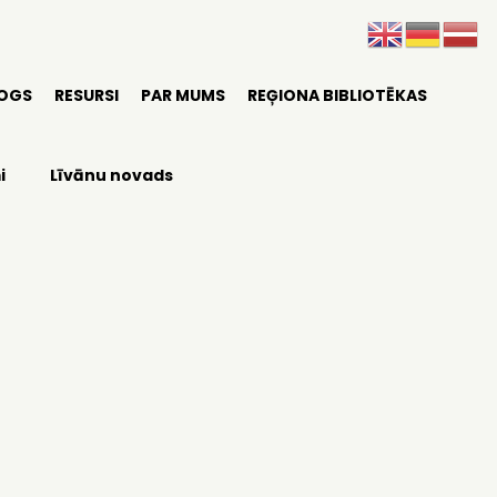
LOGS
RESURSI
PAR MUMS
REĢIONA BIBLIOTĒKAS
i
Līvānu novads