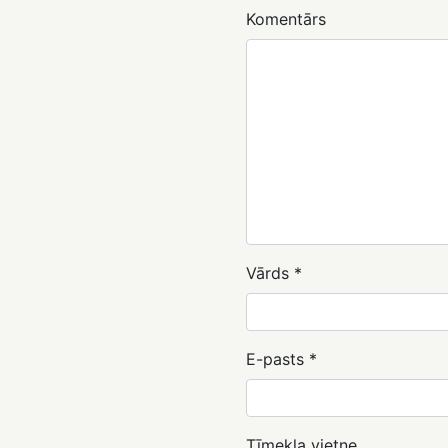
Komentārs
Vārds
*
E-pasts
*
Tīmekļa vietne