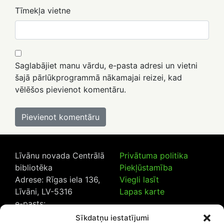
Tīmekļa vietne
Saglabājiet manu vārdu, e-pasta adresi un vietni
šajā pārlūkprogrammā nākamajai reizei, kad
vēlēšos pievienot komentāru.
Līvānu novada Centrālā
Privātuma politika
bibliotēka
Piekļūstamība
Adrese: Rīgas iela 136,
Viegli lasīt
Līvāni, LV-5316
Lapas karte
e-pasts:
lncb@livanub.lv
Sīkdatņu iestatījumi