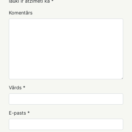
lauki ir atzīmēti kā
*
Komentārs
Vārds
*
E-pasts
*