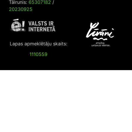
Tālrunis:
65307182
/
20230925
Lapas apmeklētāju skaits:
1110559