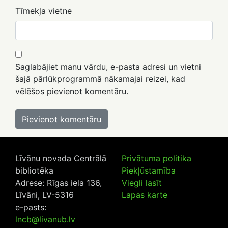
Tīmekļa vietne
Saglabājiet manu vārdu, e-pasta adresi un vietni
šajā pārlūkprogrammā nākamajai reizei, kad
vēlēšos pievienot komentāru.
Līvānu novada Centrālā
Privātuma politika
bibliotēka
Piekļūstamība
Adrese: Rīgas iela 136,
Viegli lasīt
Līvāni, LV-5316
Lapas karte
e-pasts:
lncb@livanub.lv