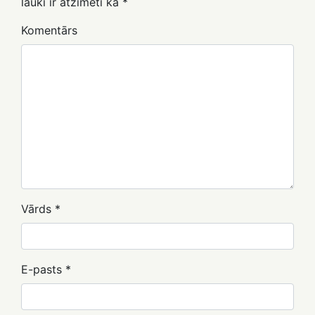
lauki ir atzīmēti kā
*
Komentārs
Vārds
*
E-pasts
*