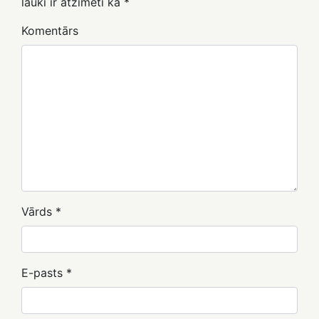
lauki ir atzīmēti kā
*
Komentārs
Vārds
*
E-pasts
*