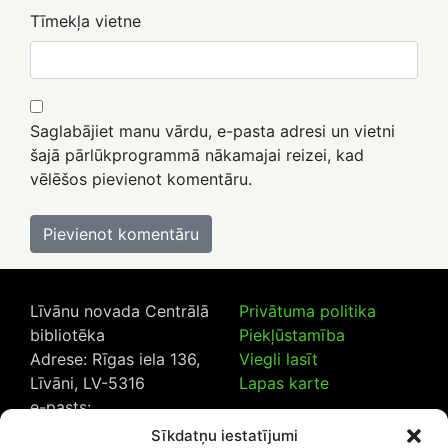
Tīmekļa vietne
Saglabājiet manu vārdu, e-pasta adresi un vietni
šajā pārlūkprogrammā nākamajai reizei, kad
vēlēšos pievienot komentāru.
Līvānu novada Centrālā
Privātuma politika
bibliotēka
Piekļūstamība
Adrese: Rīgas iela 136,
Viegli lasīt
Līvāni, LV-5316
Lapas karte
e-pasts:
lncb@livanub.lv
Sīkdatņu iestatījumi