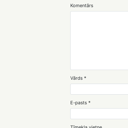
Komentārs
Vārds
*
E-pasts
*
Tīmekļa vietne