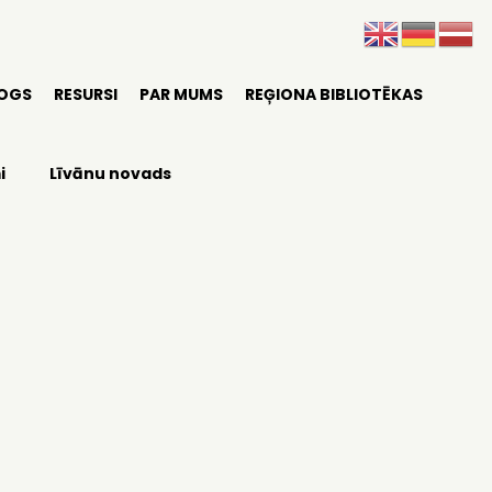
LOGS
RESURSI
PAR MUMS
REĢIONA BIBLIOTĒKAS
i
Līvānu novads