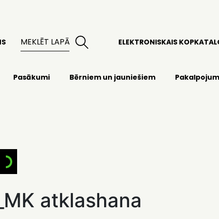
MS
ELEKTRONISKAIS KOPKATA
Pasākumi
Bērniem un jauniešiem
Pakalpojum
_MK atklashana