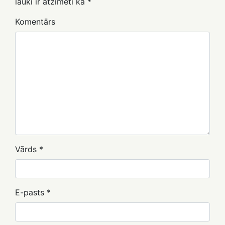
lauki ir atzīmēti kā
*
Komentārs
Vārds
*
E-pasts
*