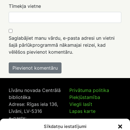
Tīmekļa vietne
Saglabājiet manu vārdu, e-pasta adresi un vietni
šajā pārlūkprogrammā nākamajai reizei, kad
vēlēšos pievienot komentāru.
Līvānu novada Centrālā
Privātuma politika
bibliotēka
Piekļūstamība
Adrese: Rīgas iela 136,
Viegli lasīt
Līvāni, LV-5316
Lapas karte
e-pasts:
lncb@livanub.lv
Sīkdatņu iestatījumi