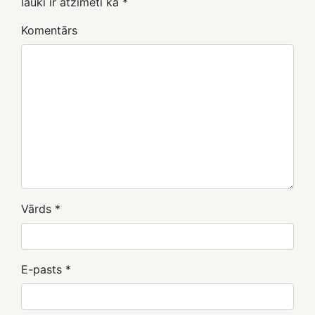
lauki ir atzīmēti kā
*
Komentārs
Vārds
*
E-pasts
*