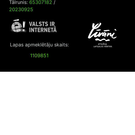
Tālrunis:
65307182
/
20230925
Lapas apmeklētāju skaits:
1109851