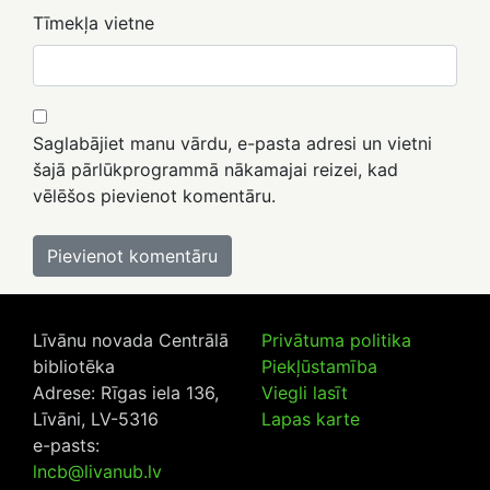
Tīmekļa vietne
Saglabājiet manu vārdu, e-pasta adresi un vietni
šajā pārlūkprogrammā nākamajai reizei, kad
vēlēšos pievienot komentāru.
Līvānu novada Centrālā
Privātuma politika
bibliotēka
Piekļūstamība
Adrese: Rīgas iela 136,
Viegli lasīt
Līvāni, LV-5316
Lapas karte
e-pasts:
lncb@livanub.lv