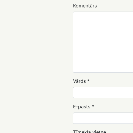
Komentārs
Vārds
*
E-pasts
*
Tīmekļa vietne