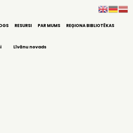
LOGS
RESURSI
PAR MUMS
REĢIONA BIBLIOTĒKAS
i
Līvānu novads