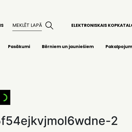
MS
ELEKTRONISKAIS KOPKATA
Pasākumi
Bērniem un jauniešiem
Pakalpojum
f54ejkvjmol6wdne-2