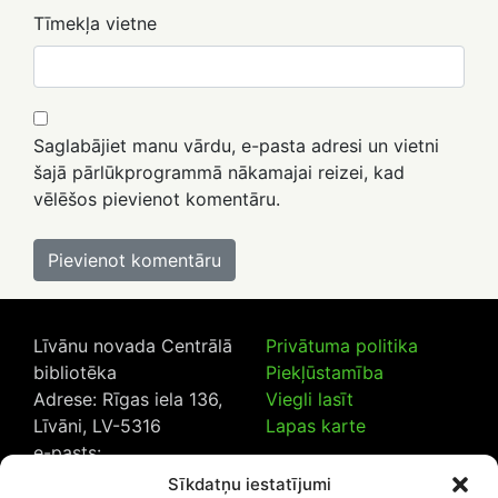
Tīmekļa vietne
Saglabājiet manu vārdu, e-pasta adresi un vietni
šajā pārlūkprogrammā nākamajai reizei, kad
vēlēšos pievienot komentāru.
Līvānu novada Centrālā
Privātuma politika
bibliotēka
Piekļūstamība
Adrese: Rīgas iela 136,
Viegli lasīt
Līvāni, LV-5316
Lapas karte
e-pasts:
lncb@livanub.lv
Sīkdatņu iestatījumi