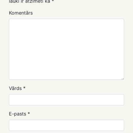
lauki ir atzīmēti kā
*
Komentārs
Vārds
*
E-pasts
*