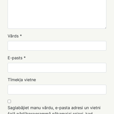
Vārds
*
E-pasts
*
Tīmekļa vietne
Saglabājiet manu vārdu, e-pasta adresi un vietni
šajā pārlūkprogrammā nākamajai reizei, kad