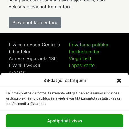
vēlēšos pievienot komentāru.
Līvānu novada Centrālā
Privātuma politika
bibliotēka
Piekļūstamība
Adrese: Rīgas iela 136,
Viegli lasīt
Līvāni, LV-5316
Lapas karte
e-pasts:
lncb@livanub.lv
Sīkdatņu iestatījumi
Tālrunis:
65307182
/
20230925
Lai tīmekļvietne darbotos, tā izmanto obligāti nepieciešamās sīkdatnes.
Ar Jūsu piekrišanu papildus šajā vietnē var tikt izmantotas statistikas un
sociālo mediju sīkdatnes.
Apstiprināt visas
Lapas apmeklētāju skaits: