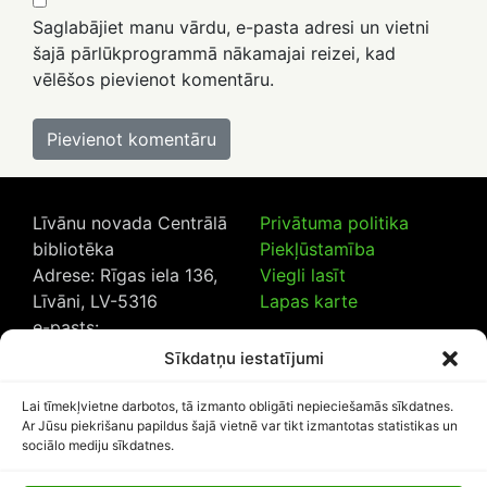
Saglabājiet manu vārdu, e-pasta adresi un vietni
šajā pārlūkprogrammā nākamajai reizei, kad
vēlēšos pievienot komentāru.
Līvānu novada Centrālā
Privātuma politika
bibliotēka
Piekļūstamība
Adrese: Rīgas iela 136,
Viegli lasīt
Līvāni, LV-5316
Lapas karte
e-pasts:
lncb@livanub.lv
Sīkdatņu iestatījumi
Tālrunis:
65307182
/
20230925
Lai tīmekļvietne darbotos, tā izmanto obligāti nepieciešamās sīkdatnes.
Ar Jūsu piekrišanu papildus šajā vietnē var tikt izmantotas statistikas un
sociālo mediju sīkdatnes.