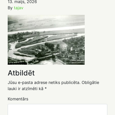
13. maijs, 2026
By
tajav
Atbildēt
Jūsu e-pasta adrese netiks publicēta.
Obligātie
lauki ir atzīmēti kā
*
Komentārs