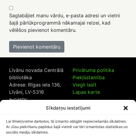
Saglabājiet manu vārdu, e-pasta adresi un vietni
šajā pārlūkprogrammā nākamajai reizei, kad
vēlēšos pievienot komentāru.
Līvānu novada Centrālā
Privātuma politika
bibliotēka
Piekļūstamība
Adrese: Rīgas iela 136,
Viegli lasīt
Līvāni, LV-5316
Lapas karte
e-pasts:
lncb@livanub.lv
Sīkdatņu iestatījumi
Tālrunis:
65307182
/
20230925
Lai tīmekļvietne darbotos, tā izmanto obligāti nepieciešamās sīkdatnes.
Ar Jūsu piekrišanu papildus šajā vietnē var tikt izmantotas statistikas un
sociālo mediju sīkdatnes.