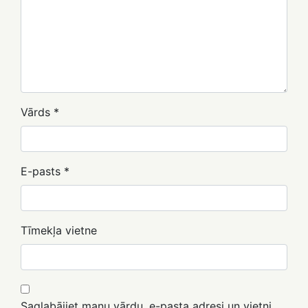
Vārds
*
E-pasts
*
Tīmekļa vietne
Saglabājiet manu vārdu, e-pasta adresi un vietni