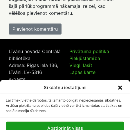
šajā pārlūkprogrammā nākamajai reizei, kad
vēlēšos pievienot komentāru.
Līvānu novada Centrālā
Privātuma politika
bibliotēka
Piekļūstamība
Adrese: Rīgas iela 136,
Viegli lasīt
Līvāni, LV-5316
Lapas karte
e-pasts:
lncb@livanub.lv
Sīkdatņu iestatījumi
Tālrunis:
65307182
/
20230925
Lai tīmekļvietne darbotos, tā izmanto obligāti nepieciešamās sīkdatnes.
Ar Jūsu piekrišanu papildus šajā vietnē var tikt izmantotas statistikas un
sociālo mediju sīkdatnes.
Apstiprināt visas