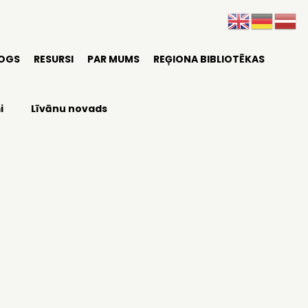
LOGS
RESURSI
PAR MUMS
REĢIONA BIBLIOTĒKAS
i
Līvānu novads