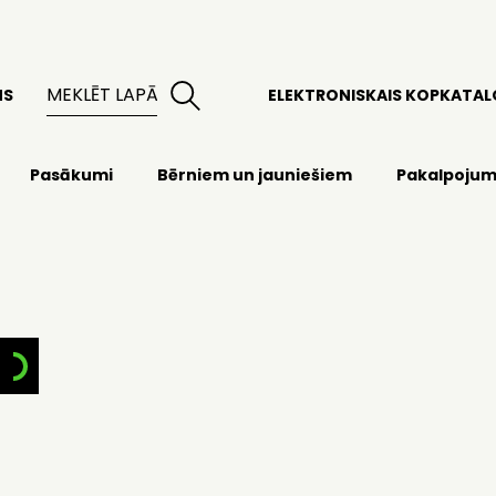
MS
ELEKTRONISKAIS KOPKATA
Pasākumi
Bērniem un jauniešiem
Pakalpojum