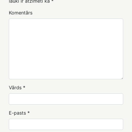
lauki ir atzīmēti kā
*
Komentārs
Vārds
*
E-pasts
*