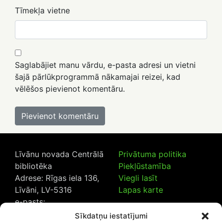
Tīmekļa vietne
Saglabājiet manu vārdu, e-pasta adresi un vietni
šajā pārlūkprogrammā nākamajai reizei, kad
vēlēšos pievienot komentāru.
Līvānu novada Centrālā
Privātuma politika
bibliotēka
Piekļūstamība
Adrese: Rīgas iela 136,
Viegli lasīt
Līvāni, LV-5316
Lapas karte
e-pasts:
lncb@livanub.lv
Sīkdatņu iestatījumi