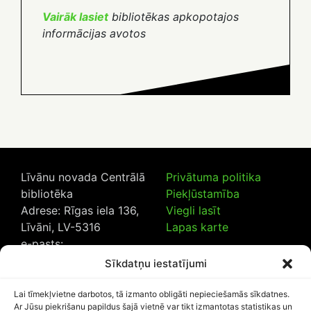
Vairāk lasiet
bibliotēkas apkopotajos
informācijas avotos
Līvānu novada Centrālā
Privātuma politika
bibliotēka
Piekļūstamība
Adrese: Rīgas iela 136,
Viegli lasīt
Līvāni, LV-5316
Lapas karte
e-pasts:
lncb@livanub.lv
Sīkdatņu iestatījumi
Tālrunis:
65307182
/
20230925
Lai tīmekļvietne darbotos, tā izmanto obligāti nepieciešamās sīkdatnes.
Ar Jūsu piekrišanu papildus šajā vietnē var tikt izmantotas statistikas un