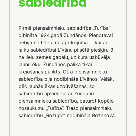
sabiedrība
Pirmā piensaimnieku sabiedrība „Turība”
dibināta 1924.gadā Zundānos. Pienotavai
nebija ne telpu, ne aprīkojuma. Tikai ar
laiku sabiedrībai Līvānu pilsētā piešķīra 3
ha lielu zemes gabalu, uz kura uzbūvēja
jaunu ēku, Zundānos palika tikai
krejošanas punkts. Otrā piensaimnieku
sabiedrība bija nodibināta Līvānos. Vēlāk,
pēc jaunās ēkas uzbūvēšanas, šo
sabiedrību apvienoja ar Zundānu
piensaimnieku sabiedrību, paturot kopējo
nosaukumu „Turība”. Trešo piensaimnieku
sabiedrību „Rožupe” nodibināja Rožanovā.