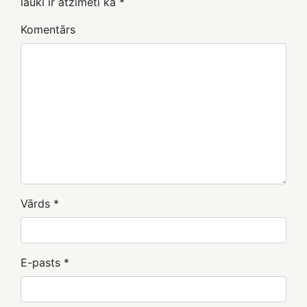
lauki ir atzīmēti kā
*
Komentārs
Vārds
*
E-pasts
*