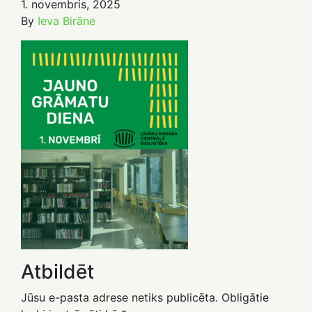
1. novembris, 2025
By
Ieva Birāne
Atbildēt
Jūsu e-pasta adrese netiks publicēta.
Obligātie