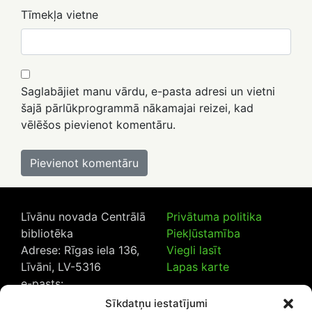
Tīmekļa vietne
Saglabājiet manu vārdu, e-pasta adresi un vietni
šajā pārlūkprogrammā nākamajai reizei, kad
vēlēšos pievienot komentāru.
Līvānu novada Centrālā
Privātuma politika
bibliotēka
Piekļūstamība
Adrese: Rīgas iela 136,
Viegli lasīt
Līvāni, LV-5316
Lapas karte
e-pasts:
lncb@livanub.lv
Sīkdatņu iestatījumi