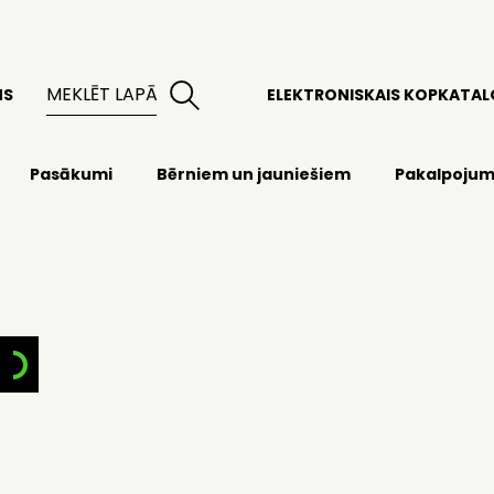
MS
ELEKTRONISKAIS KOPKATA
Pasākumi
Bērniem un jauniešiem
Pakalpojum