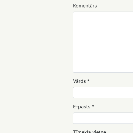
Komentārs
Vārds
*
E-pasts
*
Tīmekļa vietne