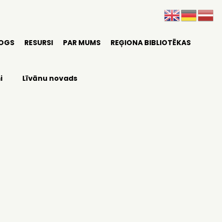
LOGS
RESURSI
PAR MUMS
REĢIONA BIBLIOTĒKAS
i
Līvānu novads