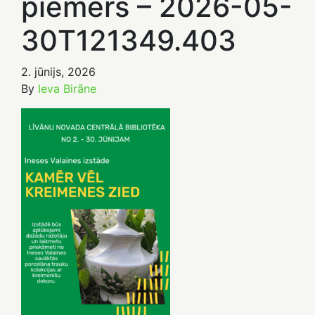
piemērs – 2026-05-
30T121349.403
2. jūnijs, 2026
By
Ieva Birāne