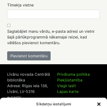
Tīmekļa vietne
Saglabājiet manu vārdu, e-pasta adresi un vietni
šajā pārlūkprogrammā nākamajai reizei, kad
vēlēšos pievienot komentāru.
Līvānu novada Centrālā
Privātuma politika
bibliotēka
Piekļūstamība
Adrese: Rīgas iela 136,
Viegli lasīt
Līvāni, LV-5316
Lapas karte
e-pasts:
lncb@livanub.lv
Sīkdatņu iestatījumi