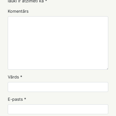
lauki ir atzīmēti kā
*
Komentārs
Vārds
*
E-pasts
*