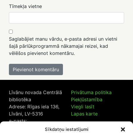
Tīmekļa vietne
Saglabājiet manu vārdu, e-pasta adresi un vietni
šajā pārlūkprogrammā nākamajai reizei, kad
vēlēšos pievienot komentāru.
Līvānu novada Centrālā
Privātuma politika
bibliotēka
Piekļūstamība
Adrese: Rīgas iela 136,
Viegli lasīt
Līvāni, LV-5316
Lapas karte
e-pasts:
lncb@livanub.lv
Sīkdatņu iestatījumi