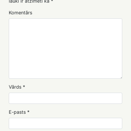
lauki ir atzīmēti kā
*
Komentārs
Vārds
*
E-pasts
*