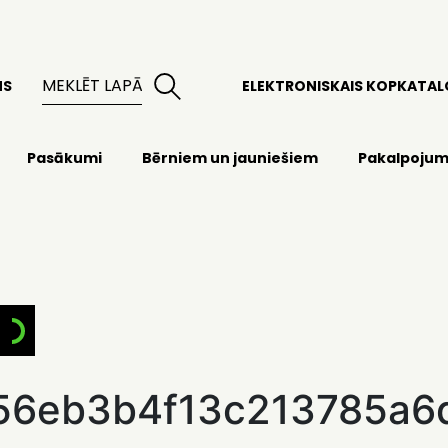
MS
ELEKTRONISKAIS KOPKATA
Pasākumi
Bērniem un jauniešiem
Pakalpojum
e56eb3b4f13c213785a6