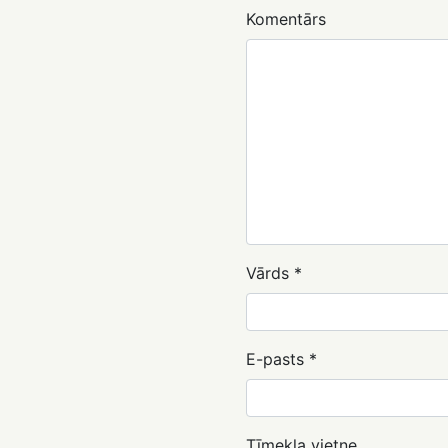
Komentārs
Vārds
*
E-pasts
*
Tīmekļa vietne