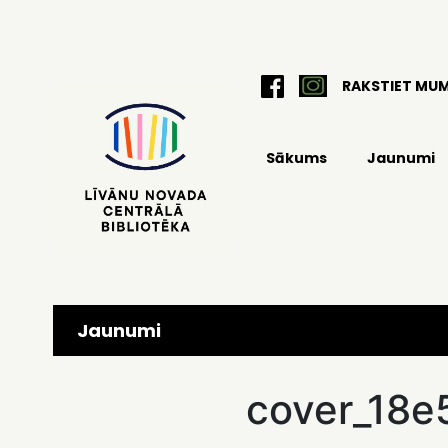
RAKSTIET MU
Sākums
Jaunumi
Jaunumi
cover_18