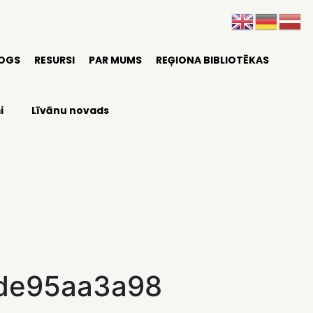
LOGS
RESURSI
PAR MUMS
REĢIONA BIBLIOTĒKAS
i
Līvānu novads
de95aa3a98