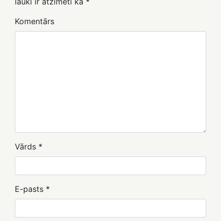
lauki ir atzīmēti kā
*
Komentārs
Vārds
*
E-pasts
*