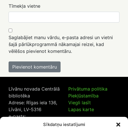
Tīmekļa vietne
Saglabājiet manu vārdu, e-pasta adresi un vietni
šajā pārlūkprogrammā nākamajai reizei, kad
vēlēšos pievienot komentāru.
Līvānu novada Centrālā
Privātuma politika
bibliotēka
Piekļūstamība
Adrese: Rīgas iela 136,
Viegli lasīt
Līvāni, LV-5316
Lapas karte
e-pasts:
lncb@livanub.lv
Sīkdatņu iestatījumi