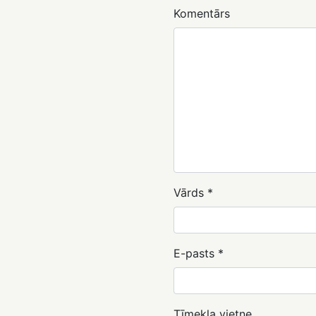
Komentārs
Vārds
*
E-pasts
*
Tīmekļa vietne