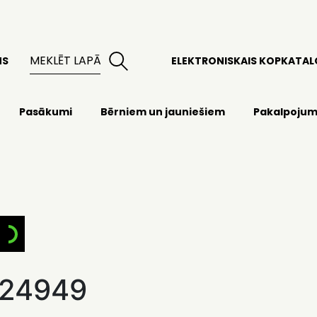
MS
ELEKTRONISKAIS KOPKATA
Pasākumi
Bērniem un jauniešiem
Pakalpojum
24949