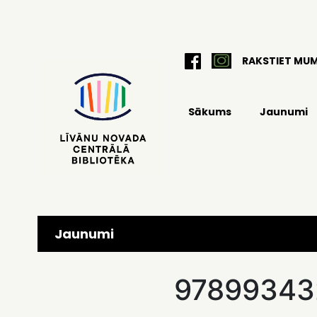
RAKSTIET MU
Sākums
Jaunumi
Jaunumi
97899343