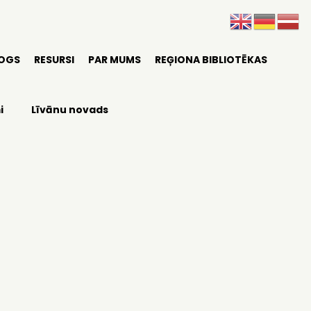
LOGS
RESURSI
PAR MUMS
REĢIONA BIBLIOTĒKAS
i
Līvānu novads