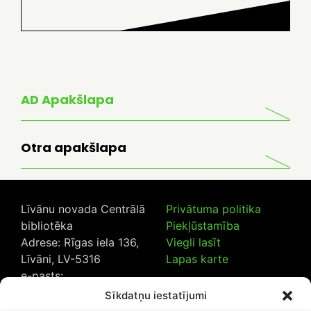
AD Apakšlapa
Otra apakšlapa
Līvānu novada Centrālā
Privātuma politika
bibliotēka
Piekļūstamība
Adrese: Rīgas iela 136,
Viegli lasīt
Līvāni, LV-5316
Lapas karte
e-pasts:
lncb@livanub.lv
Sīkdatņu iestatījumi
Tālrunis:
65307182
/