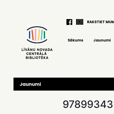
RAKSTIET MU
Sākums
Jaunumi
Jaunumi
97899343