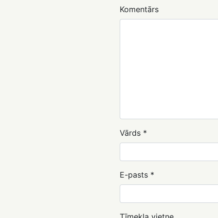
Komentārs
Vārds
*
E-pasts
*
Tīmekļa vietne