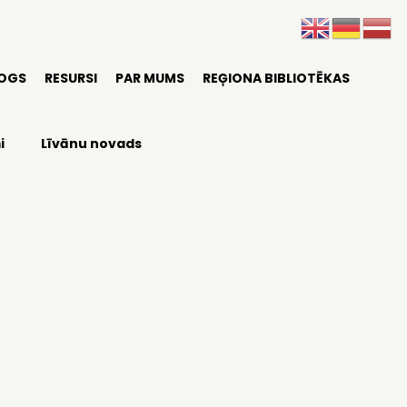
LOGS
RESURSI
PAR MUMS
REĢIONA BIBLIOTĒKAS
i
Līvānu novads