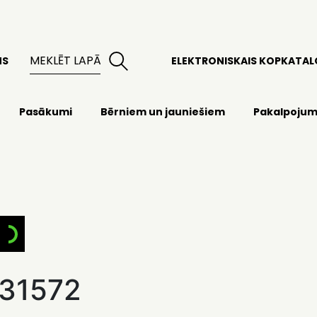
MS
ELEKTRONISKAIS KOPKATA
Pasākumi
Bērniem un jauniešiem
Pakalpojum
31572