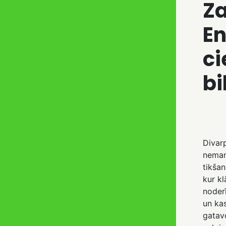
Z
En
c
bi
Divar
neman
tikšan
kur kl
noderī
un kas
gatav