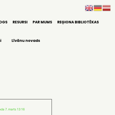
LOGS
RESURSI
PAR MUMS
REĢIONA BIBLIOTĒKAS
i
Līvānu novads
da 7. marts 13:16