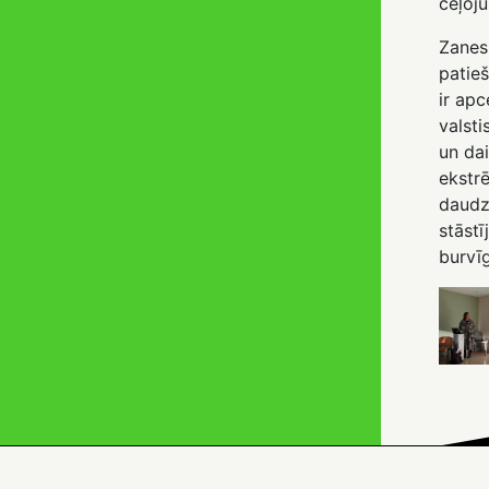
ceļoj
Zanes
patieš
ir apc
valsti
un dai
ekstr
daudz
stāstī
burvī