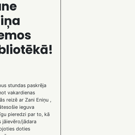
ane
iņa
iemos
bliotēkā!
pus stundas paskrēja
ot vakardienas
ās reizē ar Zani Eniņu ,
ātesošie ieguva
gu pieredzi par to, kā
 jāievēro/jādara
ojoties doties