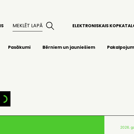
MS
ELEKTRONISKAIS KOPKATA
Pasākumi
Bērniem un jauniešiem
Pakalpojum
2026. ga