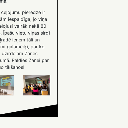
umā.
 ceļojumu pieredze ir
ām iespaidīga, jo viņa
eļojusi vairāk nekā 80
s. Īpašu vietu viņas sirdī
ļradē ieņem tāli un
ēmi galamērķi, par ko
 dzirdējām Zanes
jumā. Paldies Zanei par
go tikšanos!