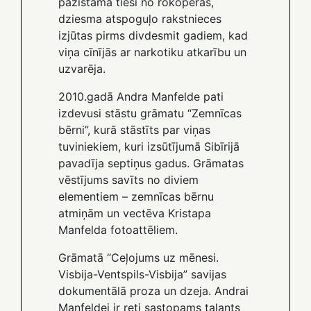
pazīstama tieši no rokoperas,
dziesma atspoguļo rakstnieces
izjūtas pirms divdesmit gadiem, kad
viņa cīnījās ar narkotiku atkarību un
uzvarēja.
2010.gadā Andra Manfelde pati
izdevusi stāstu grāmatu “Zemnīcas
bērni”, kurā stāstīts par viņas
tuviniekiem, kuri izsūtījumā Sibīrijā
pavadīja septiņus gadus. Grāmatas
vēstījums savīts no diviem
elementiem – zemnīcas bērnu
atmiņām un vectēva Kristapa
Manfelda fotoattēliem.
Grāmatā “Ceļojums uz mēnesi.
Visbija-Ventspils-Visbija” savijas
dokumentālā proza un dzeja. Andrai
Manfeldei ir reti sastopams talants