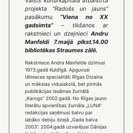
Valsts kultūrkapitāla atbalstītā
projekta “Radošs un jauns”
pasākumu
“Viena no XX
gadsimta”
– tikšanos ar
rakstnieci un dzejnieci
Andru
Manfeldi 7.maijā plkst.14.00
bibliotēkas Straumes zālē.
Rakstniece Andra Manfelde dzimusi
1973.gadā Kuldīgā. Apguvusi
tēlnieces specialitāti Rīgas Dizaina
un mākslas vidusskolā, bet pirmās
publikācijas lasāmas žurnālā
„Karogs” 2002.gadā. No Rīgas jauno
literātu apvienības žurnāla „LUNA”
redakcijas saņēmusi balvu par
labāko debiju dzejā „Gada balva
2003”. 2004.gadā uzvarējusi Dānijas