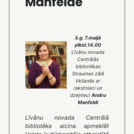
Manfelde
š.g. 7.maijā
plkst.14.00
Līvānu novada
Centrālās
bibliotēkas
Straumes zālē
tikšanās ar
rakstnieci un
dzejnieci
Andru
Manfeldi
Līvānu novada Centrālā
bibliotēka aicina apmeklēt