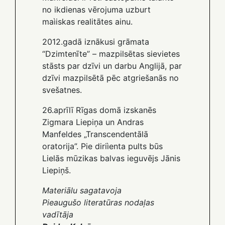
no ikdienas vērojuma uzburt
maìiskas realitātes ainu.
2012.gadā iznākusi grāmata
“Dzimtenīte” – mazpilsētas sievietes
stāsts par dzīvi un darbu Anglijā, par
dzīvi mazpilsētā pēc atgriešanās no
svešatnes.
26.aprīlī Rīgas domā izskanēs
Zigmara Liepiņa un Andras
Manfeldes „Transcendentālā
oratorija”. Pie diriìenta pults būs
Lielās mūzikas balvas ieguvējs Jānis
Liepiņš.
Materiālu sagatavoja
Pieaugušo literatūras nodaļas
vadītāja