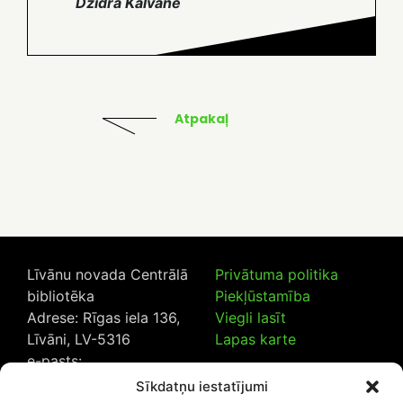
Dzidra Kalvāne
Atpakaļ
Līvānu novada Centrālā
Privātuma politika
bibliotēka
Piekļūstamība
Adrese: Rīgas iela 136,
Viegli lasīt
Līvāni, LV-5316
Lapas karte
e-pasts:
lncb@livanub.lv
Sīkdatņu iestatījumi