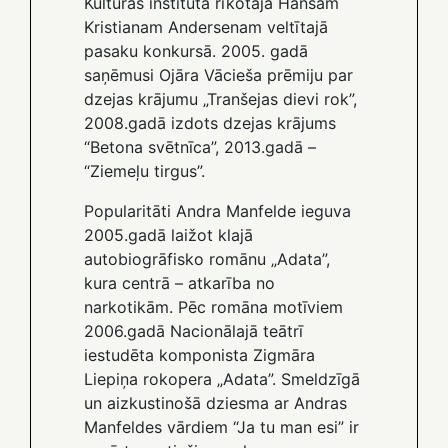
Kultūras institūta rīkotajā Hansam
Kristianam Andersenam veltītajā
pasaku konkursā. 2005. gadā
saņēmusi Ojāra Vācieša prēmiju par
dzejas krājumu „Tranšejas dievi rok”,
2008.gadā izdots dzejas krājums
“Betona svētnīca”, 2013.gadā –
“Ziemeļu tirgus”.
Popularitāti Andra Manfelde ieguva
2005.gadā laižot klajā
autobiogrāfisko romānu „Adata”,
kura centrā – atkarība no
narkotikām. Pēc romāna motīviem
2006.gadā Nacionālajā teātrī
iestudēta komponista Zigmāra
Liepiņa rokopera „Adata”. Smeldzīgā
un aizkustinošā dziesma ar Andras
Manfeldes vārdiem “Ja tu man esi” ir