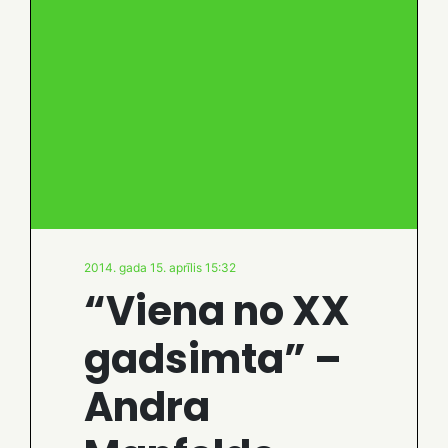
2014. gada 15. aprīlis 15:32
“Viena no XX
gadsimta” –
Andra