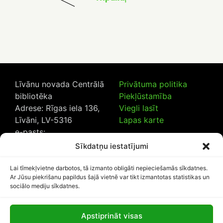
Līvānu novada Centrālā
Privātuma politika
bibliotēka
Piekļūstamība
Adrese: Rīgas iela 136,
Viegli lasīt
Līvāni, LV-5316
Lapas karte
e-pasts:
lncb@livanub.lv
Sīkdatņu iestatījumi
Tālrunis:
65307182
/
20230925
Lai tīmekļvietne darbotos, tā izmanto obligāti nepieciešamās sīkdatnes.
Ar Jūsu piekrišanu papildus šajā vietnē var tikt izmantotas statistikas un
sociālo mediju sīkdatnes.
Apstiprināt visas