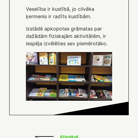
Veselība ir kustībā, jo cilvēka
ķermenis ir radīts kustībām.
Izstādē apkopotas grāmatas par
dažādām fiziskajām aktivitātēm, ir
iespēja izvēlēties sev piemērotāko.
Atpakaļ