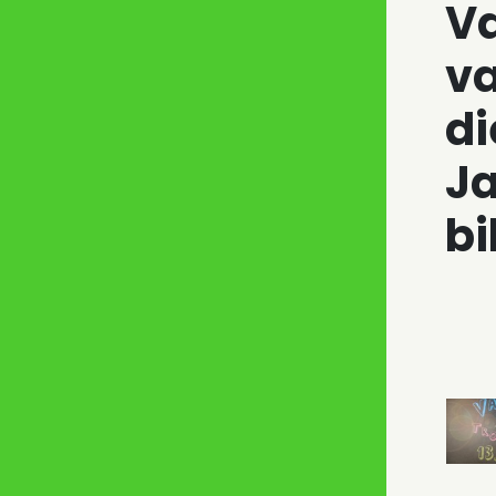
Va
v
d
Ja
bi