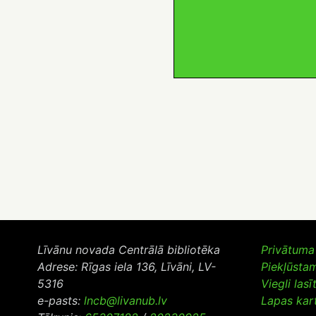
Līvānu novada Centrālā bibliotēka
Privātuma 
Adrese: Rīgas iela 136, Līvāni, LV-
Piekļūsta
5316
Viegli lasī
e-pasts:
lncb@livanub.lv
Lapas kar