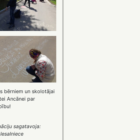
s bērniem un skolotājai
tei Ancānei par
bību!
āciju sagatavoja:
 Iesalniece