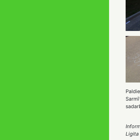
Paldie
Sarmī
sadar
Inform
Ligita