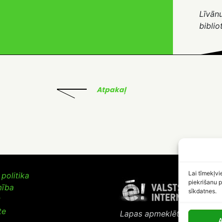
Līvān
biblio
Atpakaļ
Lai tīmekļvi
politika
piekrišanu p
mība
sīkdatnes.
t
te
Lapas apmeklētāju skaits:
A