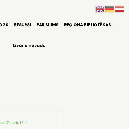
LOGS
RESURSI
PAR MUMS
REĢIONA BIBLIOTĒKAS
i
Līvānu novads
da 17. maijs 12:11