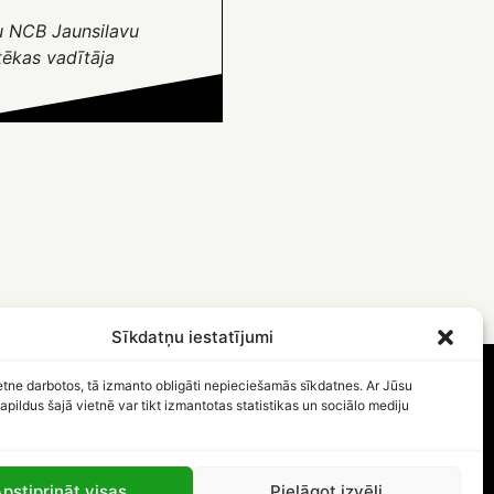
u NCB Jaunsilavu
tēkas vadītāja
Sīkdatņu iestatījumi
etne darbotos, tā izmanto obligāti nepieciešamās sīkdatnes. Ar Jūsu
apildus šajā vietnē var tikt izmantotas statistikas un sociālo mediju
pstiprināt visas
Pielāgot izvēli