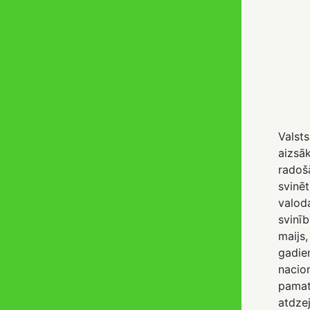
Valst
aizsā
radoš
svinē
valod
svinī
maijs,
gadie
naci
pama
atdzej