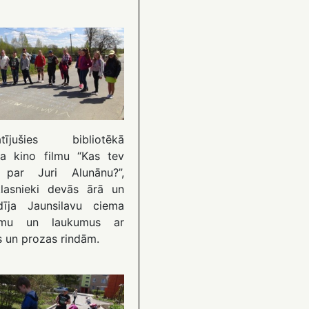
atījušies bibliotēkā
ta kino filmu “Kas tev
 par Juri Alunānu?”,
klasnieki devās ārā un
ldīja Jaunsilavu ciema
lmu un laukumus ar
s un prozas rindām.