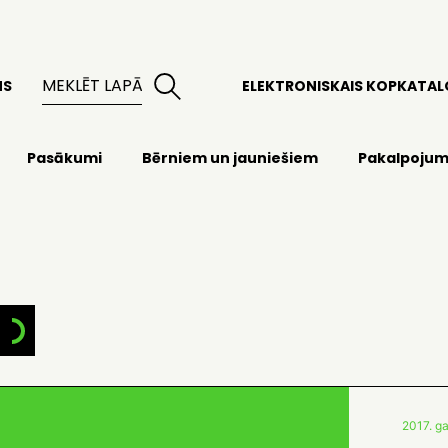
MS
ELEKTRONISKAIS KOPKATA
Pasākumi
Bērniem un jauniešiem
Pakalpojum
2017. ga