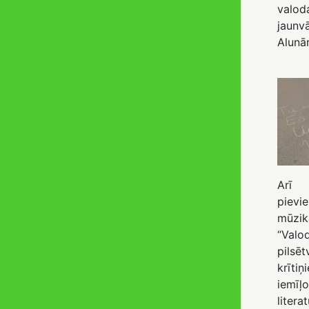
valo
jaunv
Alunā
Arī J
pievi
mūzi
“Valo
pils
krīti
iemī
litera