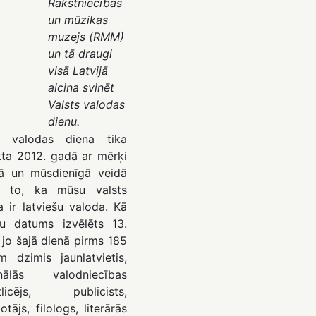
Rakstniecības
un mūzikas
muzejs (RMM)
un tā draugi
visā Latvijā
aicina svinēt
Valsts valodas
dienu.
s valodas diena tika
kta 2012. gadā ar mērķi
ā un mūsdienīgā veidā
t to, ka mūsu valsts
a ir latviešu valoda. Kā
bu datums izvēlēts 13.
 jo šajā dienā pirms 185
m dzimis jaunlatvietis,
onālās valodniecības
tlicējs, publicists,
otājs, filologs, literārās