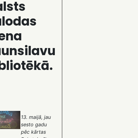
lsts
alodas
iena
unsilavu
bliotēkā.
13. maijā, jau
sesto gadu
pēc kārtas