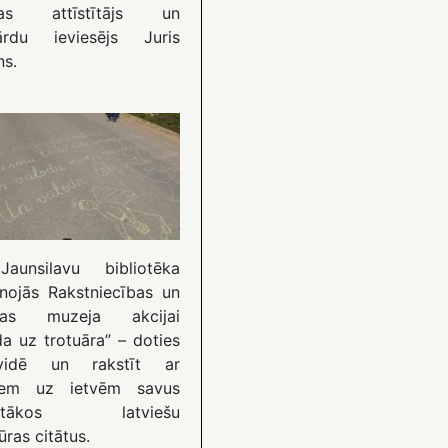
das attīstītājs un
ārdu ieviesējs Juris
ns.
aunsilavu bibliotēka
enojās Rakstniecības un
kas muzeja akcijai
da uz trotuāra” – doties
ētvidē un rakstīt ar
ņiem uz ietvēm savus
ļotākos latviešu
tūras citātus.