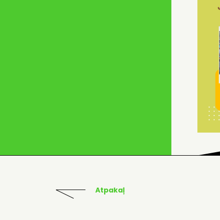
Atpakaļ