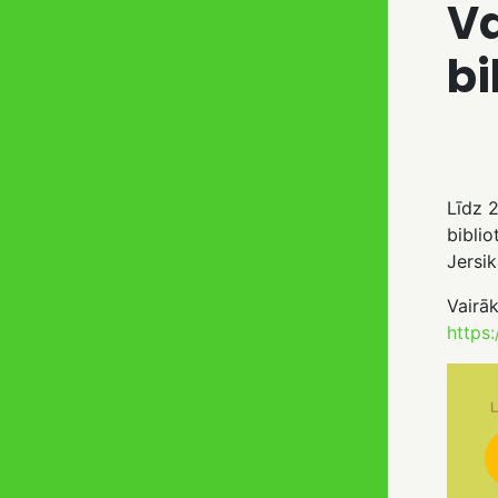
Va
bi
Līdz 2
bibli
Jersi
Vairāk
https