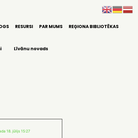
LOGS
RESURSI
PAR MUMS
REĢIONA BIBLIOTĒKAS
i
Līvānu novads
da 18. jūlijs 15:27