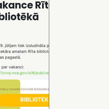
kance Rīta
bliotēkā
9. jūlijam tiek izsludināta pieteikšanās
otekāra amatam Rīta bibliotēkā, Līvānu novada
kas pagastā.
 par vakanci:
://cvvp.nva.gov.lv/#/pub/vakances/386712480