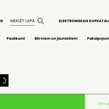
MS
ELEKTRONISKAIS KOPKATA
Pasākumi
Bērniem un jauniešiem
Pakalpojum
2024. ga