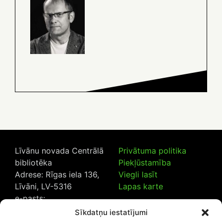
Līvānu novada Centrālā
Privātuma politika
bibliotēka
Piekļūstamība
Adrese: Rīgas iela 136,
Viegli lasīt
Līvāni, LV-5316
Lapas karte
e-pasts:
lncb@livanub.lv
Sīkdatņu iestatījumi