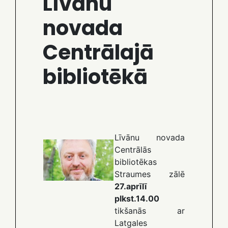
Līvānu
novada
Centrālajā
bibliotēkā
Līvānu novada
Centrālās
bibliotēkas
Straumes zālē
27.aprīlī
plkst.14.00
tikšanās ar
Latgales