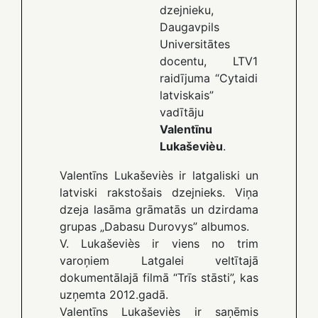
dzejnieku,
Daugavpils
Universitātes
docentu, LTV1
raidījuma “Cytaidi
latviskais”
vadītāju
Valentīnu
Lukaševièu
.
Valentīns Lukaševiès ir latgaliski un
latviski rakstošais dzejnieks. Viņa
dzeja lasāma grāmatās un dzirdama
grupas „Dabasu Durovys” albumos.
V. Lukaševiès ir viens no trim
varoņiem Latgalei veltītajā
dokumentālajā filmā “Trīs stāsti”, kas
uzņemta 2012.gadā.
Valentīns Lukaševiès ir saņēmis