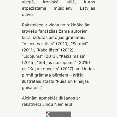
vieglā, ironiskā stilā, kuros
atpazīstama mūsdienu Latvijas
dzīve.
Rakstniece ir viena no ražīgākajām
latviešu fantāzijas žanra autorēm,
kurai izdotas astoņas grāmatas:
“Vilcenes stāsts” (2010), “Septiņi”
(2011), “Kaķa lāsts” (2012),
“Lidojums” (2013), “Kaķis maisā”
(2015), “Sofijas noslēpums” (2016)
un “Kaķa koncerts” (2017), un Lindas
pirmā grāmata bērniem – krāšņi
ilustrētais stāsts “Pūèa un Pinèijas
gaisa pils”.
Aicinām apmeklēt tikšanos ar
rakstnieci Lindu Nemieru!