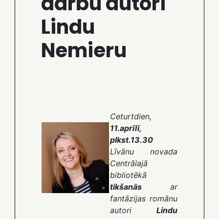
darbu autori
Lindu
Nemieru
Ceturtdien,
11.aprīlī,
plkst.13.30
Līvānu novada
Centrālajā
bibliotēkā
tikšanās
ar
fantāzijas romānu
autori
Lindu