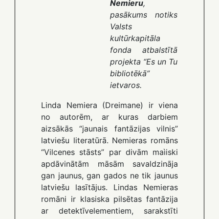
Nemieru
,
pasākums notiks
Valsts
kultūrkapitāla
fonda atbalstītā
projekta “Es un Tu
bibliotēkā”
ietvaros.
Linda Nemiera (Dreimane) ir viena
no autorēm, ar kuras darbiem
aizsākās “jaunais fantāzijas vilnis”
latviešu literatūrā. Nemieras romāns
“Vilcenes stāsts” par divām maìiski
apdāvinātām māsām savaldzināja
gan jaunus, gan gados ne tik jaunus
latviešu lasītājus. Lindas Nemieras
romāni ir klasiska pilsētas fantāzija
ar detektīvelementiem, sarakstīti