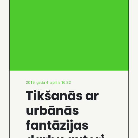
2019. gada 4. aprīlis 16:32
Tikšanās ar
urbānās
fantāzijas