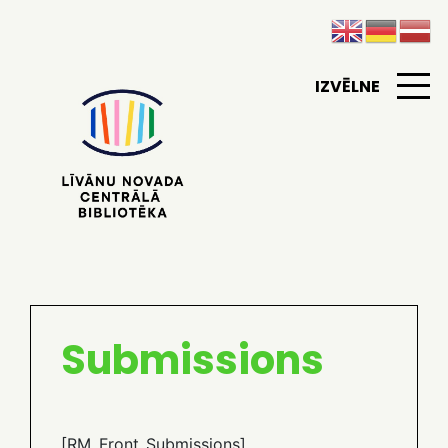
IZVĒLNE
Submissions
[RM_Front_Submissions]