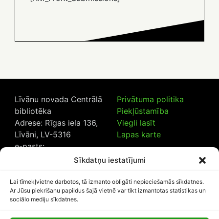
Līvānu novada Centrālā
Privātuma politika
bibliotēka
Piekļūstamība
Adrese: Rīgas iela 136,
Viegli lasīt
Līvāni, LV-5316
Lapas karte
e-pasts:
lncb@livanub.lv
Sīkdatņu iestatījumi
Tālrunis:
65307182
/
20230925
Lai tīmekļvietne darbotos, tā izmanto obligāti nepieciešamās sīkdatnes.
Ar Jūsu piekrišanu papildus šajā vietnē var tikt izmantotas statistikas un
sociālo mediju sīkdatnes.