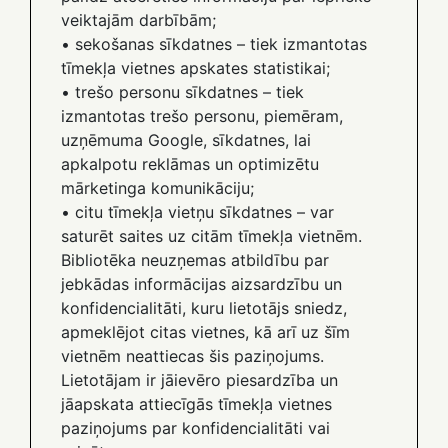
veiktajām darbībām;
• sekošanas sīkdatnes – tiek izmantotas
tīmekļa vietnes apskates statistikai;
• trešo personu sīkdatnes – tiek
izmantotas trešo personu, piemēram,
uzņēmuma Google, sīkdatnes, lai
apkalpotu reklāmas un optimizētu
mārketinga komunikāciju;
• citu tīmekļa vietņu sīkdatnes – var
saturēt saites uz citām tīmekļa vietnēm.
Bibliotēka neuzņemas atbildību par
jebkādas informācijas aizsardzību un
konfidencialitāti, kuru lietotājs sniedz,
apmeklējot citas vietnes, kā arī uz šīm
vietnēm neattiecas šis paziņojums.
Lietotājam ir jāievēro piesardzība un
jāapskata attiecīgās tīmekļa vietnes
paziņojums par konfidencialitāti vai