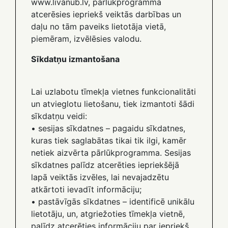
www.livanub.lv, pārlūkprogramma
atcerēsies iepriekš veiktās darbības un
daļu no tām paveiks lietotāja vietā,
piemēram, izvēlēsies valodu.
Sīkdatņu izmantošana
Lai uzlabotu tīmekļa vietnes funkcionalitāti
un atvieglotu lietošanu, tiek izmantoti šādi
sīkdatņu veidi:
• sesijas sīkdatnes – pagaidu sīkdatnes,
kuras tiek saglabātas tikai tik ilgi, kamēr
netiek aizvērta pārlūkprogramma. Sesijas
sīkdatnes palīdz atcerēties iepriekšējā
lapā veiktās izvēles, lai nevajadzētu
atkārtoti ievadīt informāciju;
• pastāvīgās sīkdatnes – identificē unikālu
lietotāju, un, atgriežoties tīmekļa vietnē,
palīdz atcerēties informāciju par iepriekš