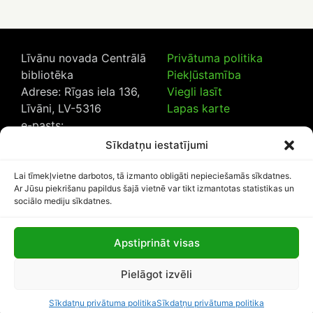
Līvānu novada Centrālā
Privātuma politika
bibliotēka
Piekļūstamība
Adrese: Rīgas iela 136,
Viegli lasīt
Līvāni, LV-5316
Lapas karte
e-pasts:
lncb@livanub.lv
Sīkdatņu iestatījumi
Tālrunis:
65307182
/
20230925
Lai tīmekļvietne darbotos, tā izmanto obligāti nepieciešamās sīkdatnes.
Ar Jūsu piekrišanu papildus šajā vietnē var tikt izmantotas statistikas un
sociālo mediju sīkdatnes.
Apstiprināt visas
Lapas apmeklētāju skaits:
Pielāgot izvēli
1114228
Sīkdatņu privātuma politika
Sīkdatņu privātuma politika