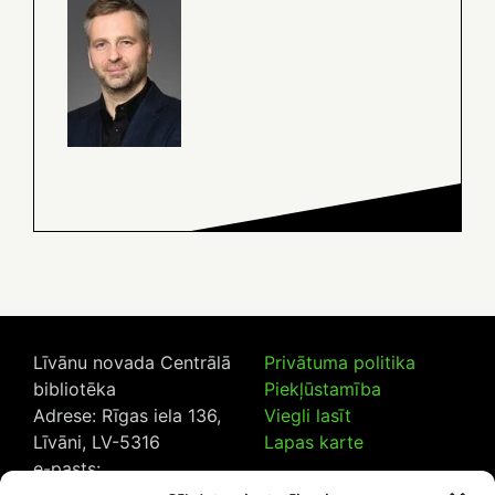
Līvānu novada Centrālā
Privātuma politika
bibliotēka
Piekļūstamība
Adrese: Rīgas iela 136,
Viegli lasīt
Līvāni, LV-5316
Lapas karte
e-pasts: