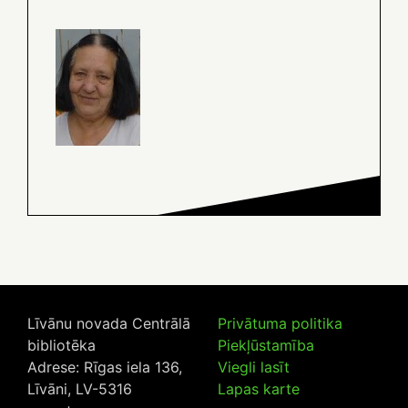
Līvānu novada Centrālā
Privātuma politika
bibliotēka
Piekļūstamība
Adrese: Rīgas iela 136,
Viegli lasīt
Līvāni, LV-5316
Lapas karte