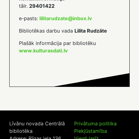
tālr.
29401422
e-pasts:
lilitarudzate@inbox.lv
Bibliotēkas darbu vada
Lilita Rudzāte
Plašāk informācija par bibliotēku
www.kulturasdati.lv
Līvānu novada Centrālā
Privātuma politika
bibliotēka
Piekļūstamība
Adrese: Rīgas iela 136,
Viegli lasīt