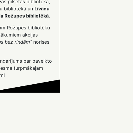
as pilsētas bibliotēkā,
ņu bibliotēkā un
Līvānu
a Rožupes bibliotēkā
.
am Rožupes bibliotēku
nākumiem akcijas
as bez rindām”
norises
andarījums par paveikto
dvesma turpmākajam
m!