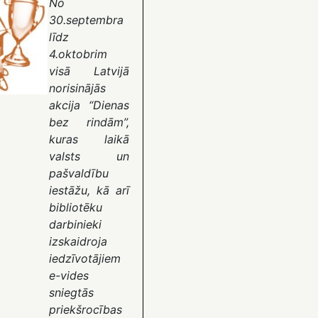
No
30.septembra
līdz
4.oktobrim
visā Latvijā
norisinājās
akcija “Dienas
bez rindām”,
kuras laikā
valsts un
pašvaldību
iestāžu, kā arī
bibliotēku
darbinieki
izskaidroja
iedzīvotājiem
e-vides
sniegtās
priekšrocības