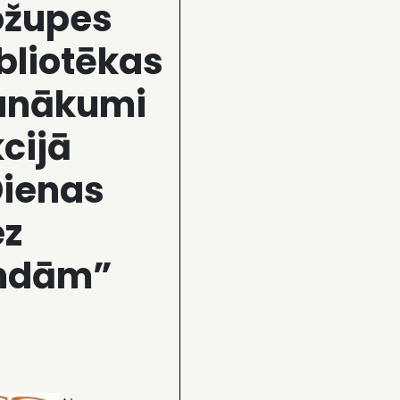
ožupes
bliotēkas
anākumi
cijā
Dienas
ez
indām”