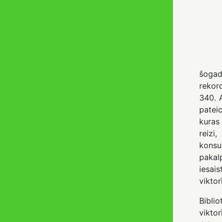
šoga
rekord
340. A
patei
kuras
reiz
kons
pakal
iesa
viktor
Biblio
viktor