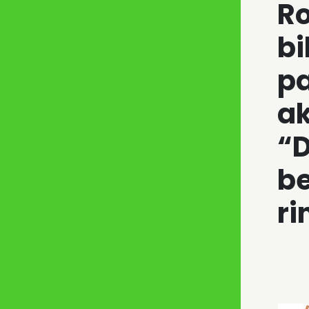
R
bi
p
ak
“
b
r