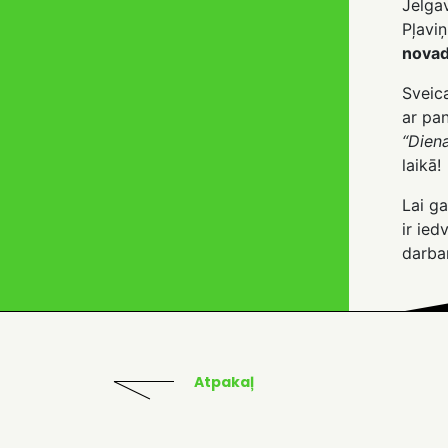
Jelgav
Pļavi
novad
Sveic
ar pa
“Dien
laikā!
Lai g
ir ie
darba
Atpakaļ