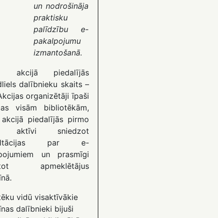
un nodrošināja
praktisku
palīdzību e-
pakalpojumu
izmantošanā.
d akcijā piedalījās
liels dalībnieku skaits –
kcijas organizētāji īpaši
cas visām bibliotēkām,
 akcijā piedalījās pirmo
i, aktīvi sniedzot
ultācijas par e-
pojumiem un prasmīgi
istot apmeklētājus
īnā.
tēku vidū visaktīvākie
īnas dalībnieki bijuši