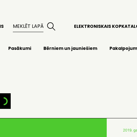
MS
ELEKTRONISKAIS KOPKATA
Pasākumi
Bērniem un jauniešiem
Pakalpojum
2019. ga