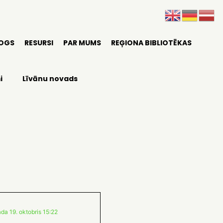
LOGS
RESURSI
PAR MUMS
REĢIONA BIBLIOTĒKAS
i
Līvānu novads
da 19. oktobris 15:22