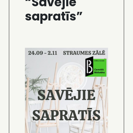
“Savējie
sapratīs”