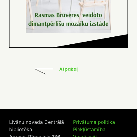
Atpakaļ
Līvānu novada Centrālā
Privātuma politika
bibliotēka
Piekļūstamība
Adrese: Rīgas iela 136,
Viegli lasīt