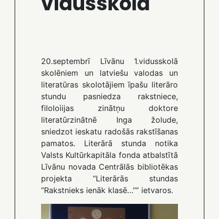
vidusskolā
20.septembrī Līvānu 1.vidusskolā
skolēniem un latviešu valodas un
literatūras skolotājiem īpašu literāro
stundu pasniedza rakstniece,
filoloìijas zinātņu doktore
literatūrzinātnē Inga žolude,
sniedzot ieskatu radošās rakstīšanas
pamatos. Literārā stunda notika
Valsts Kultūrkapitāla fonda atbalstītā
Līvānu novada Centrālās bibliotēkas
projekta “Literārās stundas
“Rakstnieks ienāk klasē…”” ietvaros.