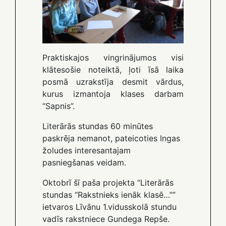
Praktiskajos vingrinājumos visi
klātesošie noteiktā, ļoti īsā laika
posmā uzrakstīja desmit vārdus,
kurus izmantoja klases darbam
“Sapnis”.
Literārās stundas 60 minūtes
paskrēja nemanot, pateicoties Ingas
žoludes interesantajam
pasniegšanas veidam.
Oktobrī šī paša projekta “Literārās
stundas “Rakstnieks ienāk klasē…””
ietvaros Līvānu 1.vidusskolā stundu
vadīs rakstniece Gundega Repše.