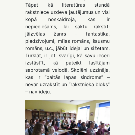
Tāpat kā literatūras stundā
rakstniece uzdeva jautājumus un visi
kopā noskaidroja, kas ir
nepieciešams, lai sāktu rakstīt:
jāizvēlas žanrs – fantastika,
piedzīvojumi, mīlas romāns, šausmu
romāns, u.c., jābūt idejai un sižetam.
Turklāt, ir ļoti svarīgi, kā savu ieceri
izstāstīt, kā pateikt lasītājam
saprotamā valodā. Skolēni uzzināja,
kas ir “baltās lapas sindroms” –
nevar uzrakstīt un “rakstnieka bloks”
– nav ideju.