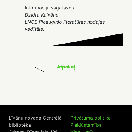
Informāciju sagatavoja:
Dzidra Kalvāne
LNCB Pieaugušo literatūras nodaļas
vadītāja.
Atpakaļ
Līvānu novada Centrālā
Privātuma politika
bibliotēka
Piekļūstamība