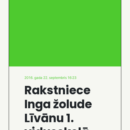
2016. gada 22. septembris 16:23
Rakstniece
Inga žolude
Līvānu 1.